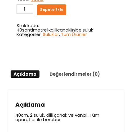
fiyat:
andaki
40
450₺.
fiyat:
Sepete Ekle
Santimetrelik
400₺.
Dilli
Çanaklı
Nipel
Stok kodu:
Suluk
40santimetrelikdillicanaklinipelsuluk
adet
Kategoriler:
Suluklar
,
Tüm Ürünler
Açıklama
Değerlendirmeler (0)
Açıklama
40cm, 2 suluk, dilli çanak ve vanalı. Tüm
aparatlar ile beraber.