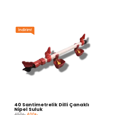
İndirim!
40 Santimetrelik Dilli Çanaklı
Nipel Suluk
Orijinal
Şu
450
₺
400
₺