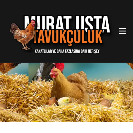
İçeriğe
geç
Kanatlılar ve Daha Fazlasına Dair Her Şey