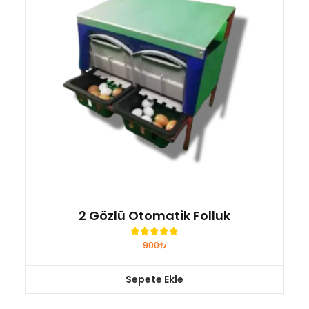
2 Gözlü Otomatik Folluk
900
₺
5 üzerinden
5.00
oy aldı
Sepete Ekle