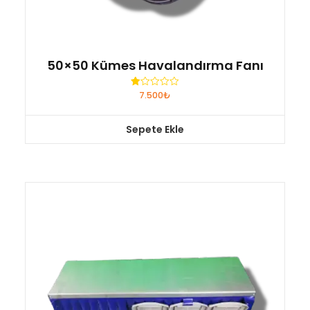
50×50 Kümes Havalandırma Fanı
7.500
₺
5
üzerinden
1.00
oy
Sepete Ekle
aldı