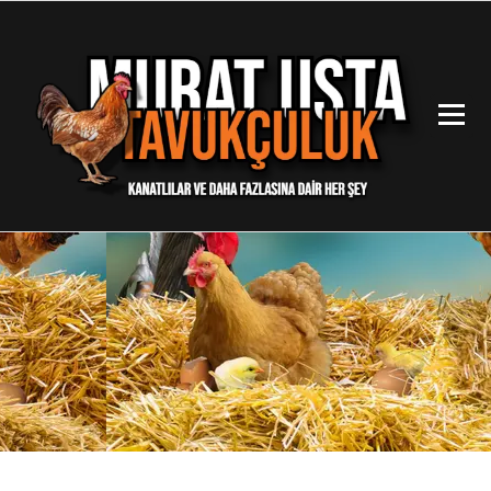
İçeriğe
geç
Kanatlılar ve Daha Fazlasına Dair Her Şey