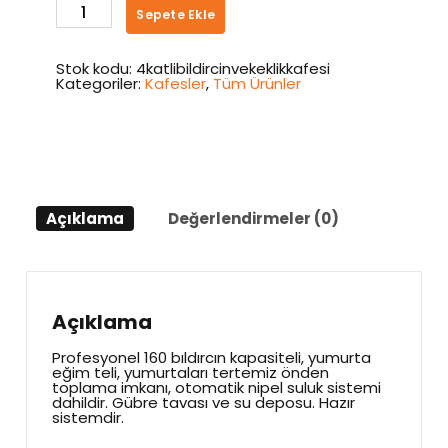
4
Sepete Ekle
Katlı
Bıldırcın
ve
Keklik
Stok kodu:
4katlibildircinvekeklikkafesi
Kafesi
Kategoriler:
Kafesler
,
Tüm Ürünler
adet
Açıklama
Değerlendirmeler (0)
Açıklama
Profesyonel 160 bıldırcın kapasiteli, yumurta
eğim teli, yumurtaları tertemiz önden
toplama imkanı, otomatik nipel suluk sistemi
dahildir. Gübre tavası ve su deposu. Hazır
sistemdir.