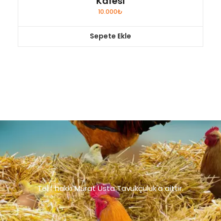
Kafesi
10.000
₺
Sepete Ekle
Telif hakkı Murat Usta Tavukçuluk'a aittir.