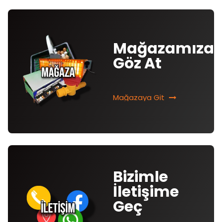
Mağazamıza
Göz At
Mağazaya Git
Bizimle
İletişime
Geç