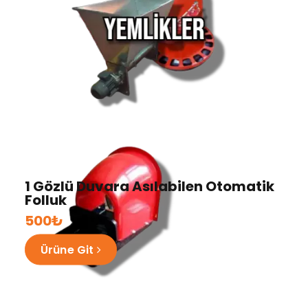
1 Gözlü Duvara Asılabilen Otomatik
Folluk
500₺
Ürüne Git