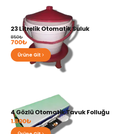
23 Litrelik Otomatik Suluk
850₺
700₺
Ürüne Git
4 Gözlü Otomatik Tavuk Folluğu
1.800₺
Ürüne Git