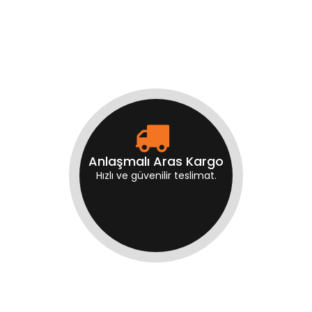
lı Aras Kargo
Murat U
güvenilir teslimat.
Yılların t