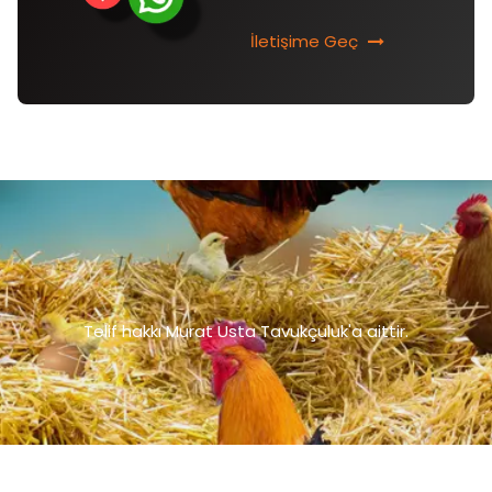
İletişime Geç
Telif hakkı Murat Usta Tavukçuluk'a aittir.