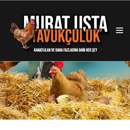
İçeriğe
geç
Kanatlılar ve Daha Fazlasına Dair Her Şey