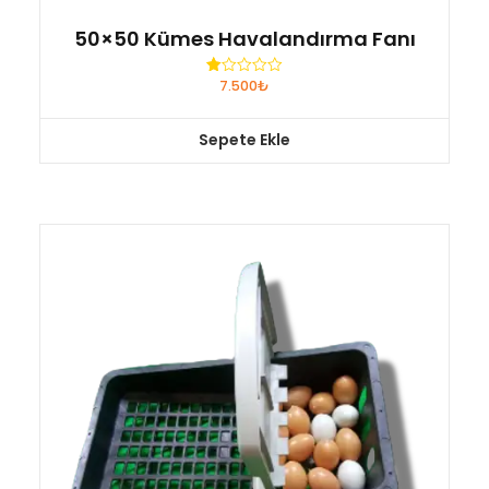
50×50 Kümes Havalandırma Fanı
7.500
₺
5
üzerinden
1.00
oy
Sepete Ekle
aldı