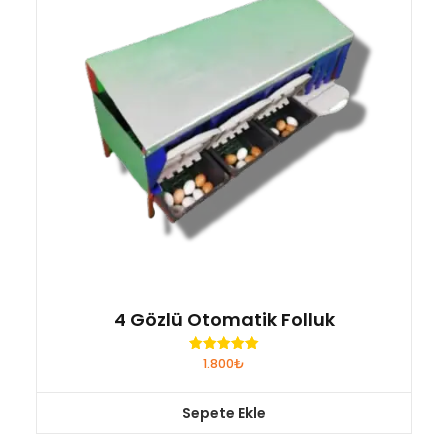
4 Gözlü Otomatik Folluk
1.800
₺
5 üzerinden
5.00
oy aldı
Sepete Ekle