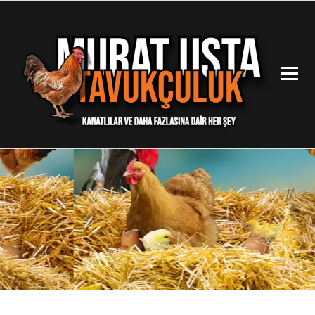
İçeriğe
geç
Kanatlılar ve Daha Fazlasına Dair Her Şey