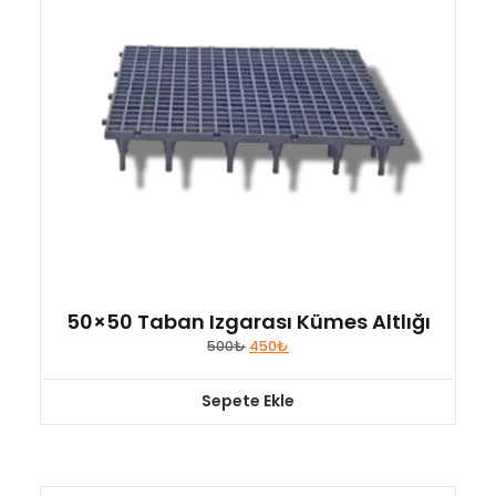
50×50 Taban Izgarası Kümes Altlığı
Orijinal
Şu
500
₺
450
₺
fiyat:
andaki
500₺.
fiyat:
450₺.
Sepete Ekle