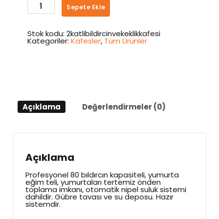
2
Sepete Ekle
Katlı
Bıldırcın
ve
Keklik
Stok kodu:
2katlibildircinvekeklikkafesi
Kafesi
Kategoriler:
Kafesler
,
Tüm Ürünler
adet
Açıklama
Değerlendirmeler (0)
Açıklama
Profesyonel 80 bıldırcın kapasiteli, yumurta
eğim teli, yumurtaları tertemiz önden
toplama imkanı, otomatik nipel suluk sistemi
dahildir. Gübre tavası ve su deposu. Hazır
sistemdir.