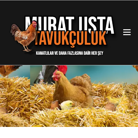
İçeriğe
geç
Kanatlılar ve Daha Fazlasına Dair Her Şey