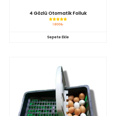
4 Gözlü Otomatik Folluk
1.800
₺
5 üzerinden
5.00
oy aldı
Sepete Ekle